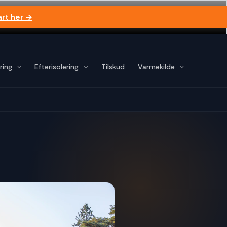
art her →
ring
Efterisolering
Tilskud
Varmekilde