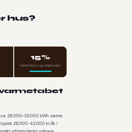
er hus?
15%
Ventilation og utætheder
 varmetabet
er ca. 28.000-35.000 kWh varme
 typisk 28.000-42.000 kr./år i
orrekt efterisoleret udgave