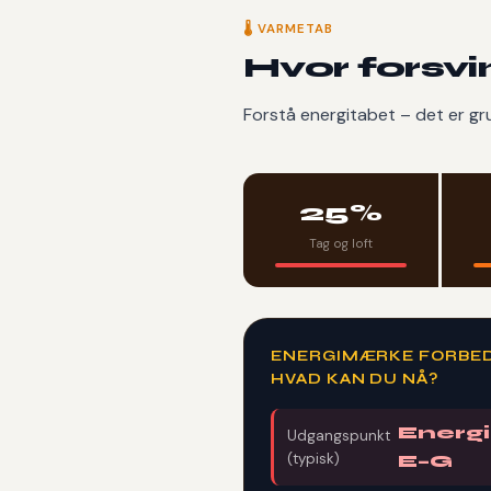
🌡️ VARMETAB
Hvor forsvi
Forstå energitabet – det er gru
25%
Tag og loft
ENERGIMÆRKE FORBED
HVAD KAN DU NÅ?
Energ
Udgangspunkt
(typisk)
E–G