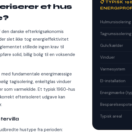
📋 TYPISK 19
riserer et hus
ENERGIPROF
e?
Hulmursisolering
 den danske efterkrigsøkonomis
Tagrumsisolering
r slet ikke tog energieffektivitet
Gulv/kælder
lementet stillede ingen krav til
føre solid, billig bolig til en voksende
Vinduer
Varmesystem
se med fundamentale energimæssige
El-installation
elig tagisolering, enkeltglas vinduer
er som varmekilde. Et typisk 1960-hus
Energimærke (typ
orrekt efterisoleret udgave kan
.
Besparelsespote
Typisk areal
ervilla
 udbredte hustype fra perioden: