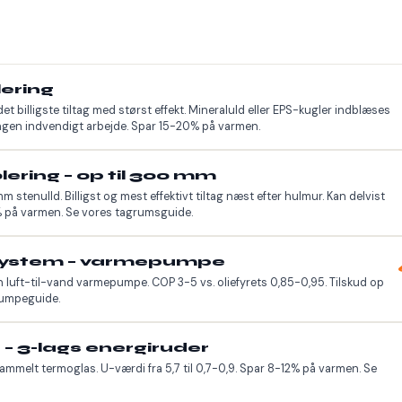
ering
 billigste tiltag med størst effekt. Mineral­uld eller EPS-kugler indblæses
ingen indvendigt arbejde. Spar 15-20% på varmen.
ering – op til 300 mm
 stenulld. Billigst og mest effektivt tiltag næst efter hulmur. Kan delvist
% på varmen. Se
vores tagrumsguide
.
system – varmepumpe
n luft-til-vand varmepumpe. COP 3-5 vs. oliefyrets 0,85-0,95. Tilskud op
umpeguide
.
 – 3-lags energiruder
ammelt termoglas. U-værdi fra 5,7 til 0,7-0,9. Spar 8-12% på varmen. Se