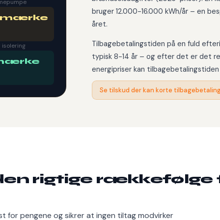
armepumpe
bruger 12.000-16.000 kWh/år – en bes
imærke
året.
Tilbagebetalingstiden på en fuld efter
 isolering
typisk 8-14 år – og efter det er det 
mærke
energipriser kan tilbagebetalingstide
Se tilskud der kan korte tilbagebetali
 den rigtige rækkefølge 
s
t for pengene og sikrer at ingen tiltag modvirker