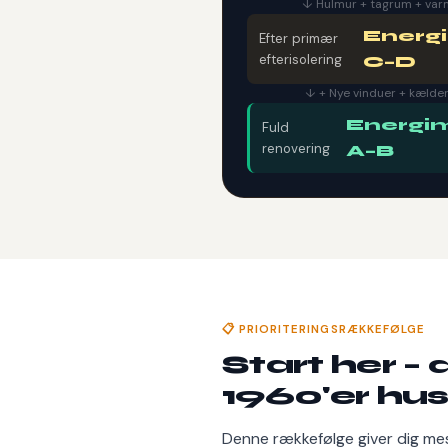
↓ Hulmur + tagrum + v
Energ
Efter primær
efterisolering
C–D
↓ + Nye vinduer + kælder
Energi
Fuld
renovering
A–B
📋 PRIORITERINGSRÆKKEFØLGE
Start her –
1960'er hu
Denne rækkefølge giver dig mes