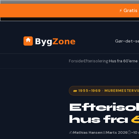
Gå
⚡ Gratis
til
indholdet
Gør-det-se
Forside
›
Efterisolering
›
Hus fra 60'erne
🧱 1955–1969 · MURERMESTERV
Efteriso
hus fra
✍️
Mathias Hansen
📅
Marts 2026
⏱️
~10 