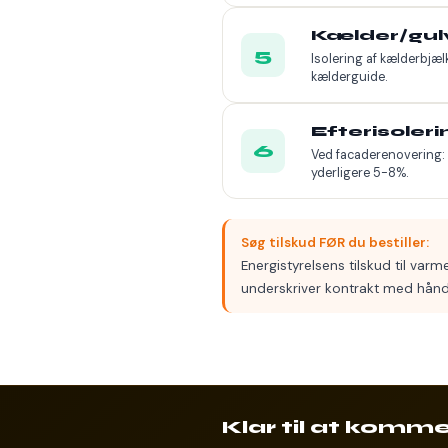
Kælder/gulv
5
Isolering af kælderbjæl
kælderguide
.
Efterisoler
6
Ved facaderenovering: 
yderligere 5-8%.
Søg tilskud FØR du bestiller:
Energistyrelsens tilskud til var
underskriver kontrakt med hån
Klar til at komme