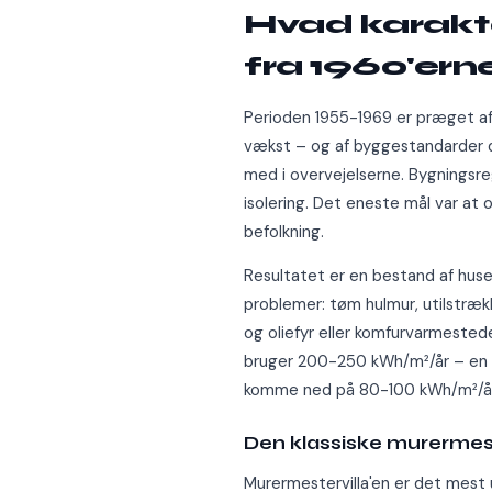
Hvad karakte
fra 1960'ern
Perioden 1955-1969 er præget af
vækst – og af byggestandarder de
med i overvejelserne. Bygningsreg
isolering. Det eneste mål var at op
befolkning.
Resultatet er en bestand af hu
problemer: tøm hulmur, utilstrækk
og oliefyr eller komfurvarmested
bruger 200-250 kWh/m²/år – en k
komme ned på 80-100 kWh/m²/år
Den klassiske murermest
Murermestervilla'en er det mest