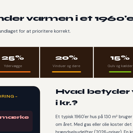
nder varmen i et 1960'
ndlaget for at prioritere korrekt.
25%
20%
15%
Ydervægge
Vinduer og døre
Gulv og kælder
Hvad betyder
RING –
i kr.?
Et typisk 1960'er hus på 130 m² brug
imærke
om året. Med gas eller olie koster det
brændselsudgifter (2026-priser). En k