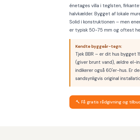
énetages villa i teglsten, firka
halvkælder. Bygget af lokale mur
Solid i konstruktionen – men ene
er typisk 50-75 mm og oftest he
Kendte byggeår-tegn:
Tjek BBR – er dit hus bygget 
(giver brunt vand), ældre el-i
indikerer også 60'er-hus. Er der 
sandsynligvis original installati
🔨 Få gratis rådgivning og tilb