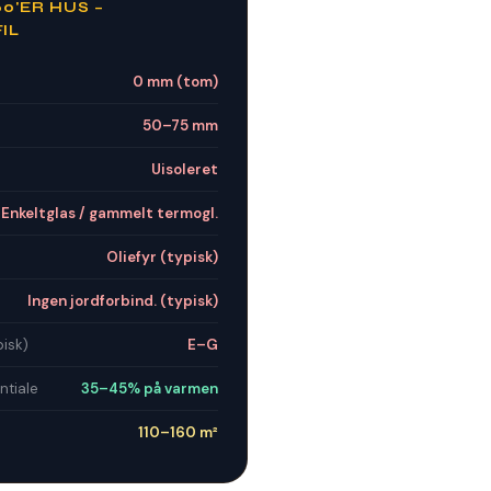
60'ER HUS –
IL
0 mm (tom)
50–75 mm
Uisoleret
Enkeltglas / gammelt termogl.
Oliefyr (typisk)
Ingen jordforbind. (typisk)
isk)
E–G
ntiale
35–45% på varmen
110–160 m²