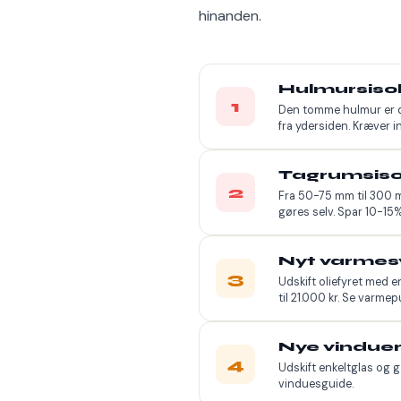
hinanden.
Hulmursisol
1
Den tomme hulmur er det
fra ydersiden. Kræver 
Tagrumsisol
2
Fra 50-75 mm til 300 mm
gøres selv. Spar 10-15
Nyt varme
3
Udskift oliefyret med e
til 21.000 kr. Se
varmep
Nye vinduer
4
Udskift enkeltglas og g
vinduesguide
.