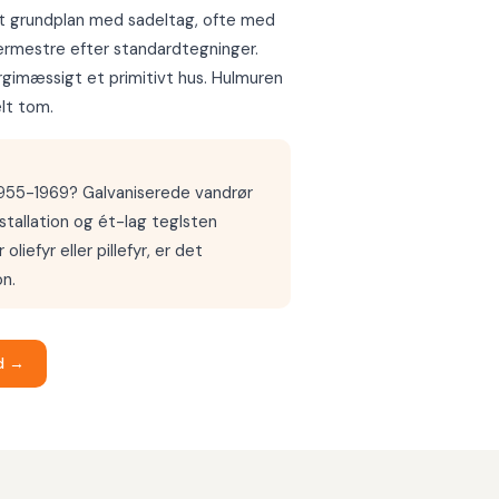
ntet grundplan med sadeltag, ofte med
ermestre efter standardtegninger.
rgimæssigt et primitivt hus. Hulmuren
lt tom.
1955-1969? Galvaniserede vandrør
nstallation og ét-lag teglsten
oliefyr eller pillefyr, er det
on.
ud →