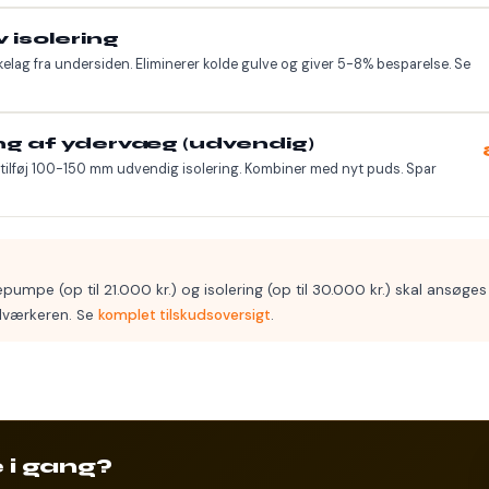
 isolering
kelag fra undersiden. Eliminerer kolde gulve og giver 5-8% besparelse. Se
ing af ydervæg (udvendig)
tilføj 100-150 mm udvendig isolering. Kombiner med nyt puds. Spar
mepumpe (op til 21.000 kr.) og isolering (op til 30.000 kr.) skal ansø
dværkeren. Se
komplet tilskudsoversigt
.
 i gang?