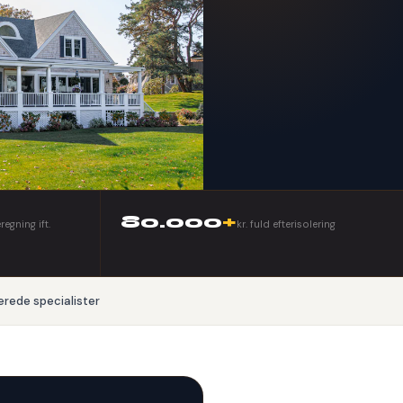
80.000
+
egning ift.
kr. fuld efterisolering
erede specialister