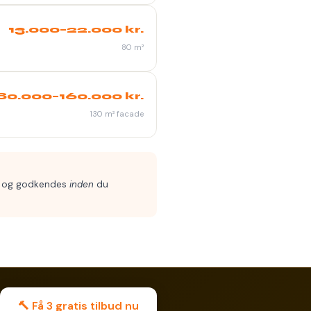
13.000–22.000 kr.
80 m²
80.000–160.000 kr.
130 m² facade
ges og godkendes
inden
du
🔨 Få 3 gratis tilbud nu