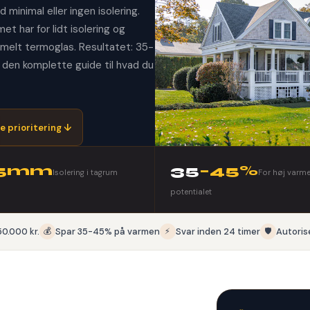
minimal eller ingen isolering.
t har for lidt isolering og
mmelt termoglas. Resultatet: 35-
 den komplette guide til hvad du
e prioritering ↓
75mm
35
–45%
Isolering i tagrum
For høj varmer
potentialet
50.000 kr.
💰
Spar 35-45% på varmen
⚡
Svar inden 24 timer
🛡️
Autoris