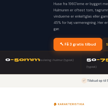
Huse fra 1960'erne er bygget med 
Hulmuren er oftest tom, tagrumme
vinduerne er enkeltglas eller ga
45% for høj varmeregning. Her er
gør.
🔨 Få 3 gratis tilbud
S
0
–50mm
50
–
Isolering i hulmur (typisk)
(typisk)
✅
Tilskud op til 
🏠 KARAKTERISTIKA