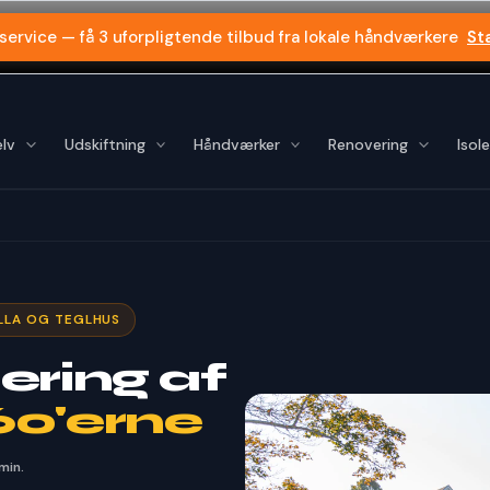
 service — få 3 uforpligtende tilbud fra lokale håndværkere
St
lv
Udskiftning
Håndværker
Renovering
Isole
ILLA OG TEGLHUS
lering af
60'erne
min.