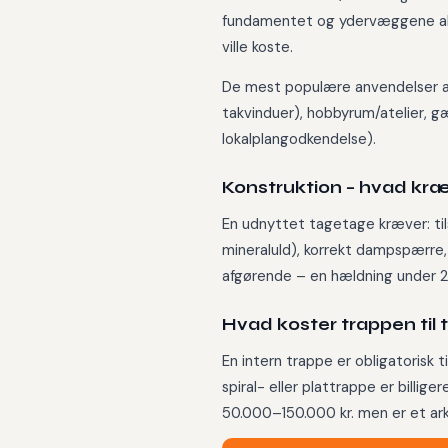
fundamentet og ydervæggene aller
ville koste.
De mest populære anvendelser af
takvinduer), hobbyrum/atelier, gæ
lokalplangodkendelse).
Konstruktion – hvad kr
En udnyttet tagetage kræver: til
mineraluld), korrekt dampspærre, 
afgørende – en hældning under 2
Hvad koster trappen til
En intern trappe er obligatorisk 
spiral- eller plattrappe er billi
50.000–150.000 kr. men er et arki