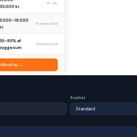
Pr. stk.
35.000 kr.
5.000–18.000
Kræves altid
kr.
55–85% af
Gennemsnit
byggesum
 tilbud nu →
Kvalitet