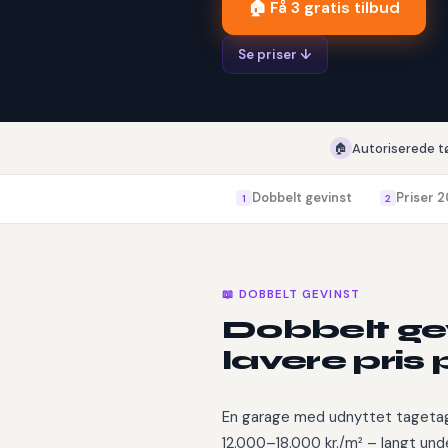
🏠 Få 3 gratis tilbud
Se priser ↓
🏠
Autoriserede t
Dobbelt gevinst
Priser 
1
2
📖 DOBBELT GEVINST
Dobbelt gev
lavere pris 
En garage med udnyttet tagetage 
12.000–18.000 kr./m² – langt unde