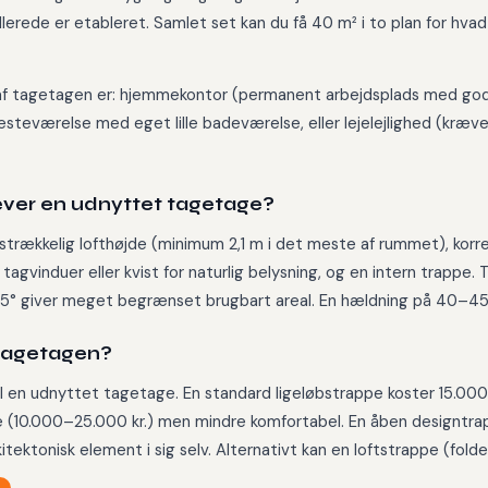
ede er etableret. Samlet set kan du få 40 m² i to plan for hvad 
 tagetagen er: hjemmekontor (permanent arbejdsplads med god na
steværelse med eget lille badeværelse, eller lejelejlighed (kræver
æver en udnyttet tagetage?
strækkelig lofthøjde (minimum 2,1 m i det meste af rummet), korr
tagvinduer eller kvist for naturlig belysning, og en intern trappe.
5° giver meget begrænset brugbart areal. En hældning på 40–45°
 tagetagen?
til en udnyttet tagetage. En standard ligeløbstrappe koster 15.000
gere (10.000–25.000 kr.) men mindre komfortabel. En åben designtrap
tektonisk element i sig selv. Alternativt kan en loftstrappe (fol