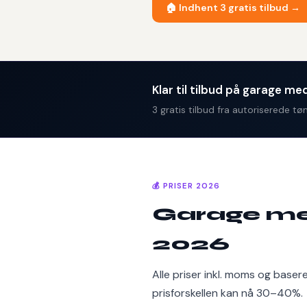
🏠 Indhent 3 gratis tilbud →
Klar til tilbud på garage m
3 gratis tilbud fra autoriserede 
💰 PRISER 2026
Garage med
2026
Alle priser inkl. moms og baser
prisforskellen kan nå 30–40%.