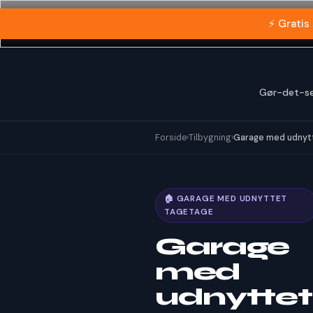
Gå
⚡ Gratis
til
indholdet
Gør-det-se
Forside
›
Tilbygning
›
Garage med udnyt
🏠 GARAGE MED UDNYTTET
TAGETAGE
Garage
med
udnyttet