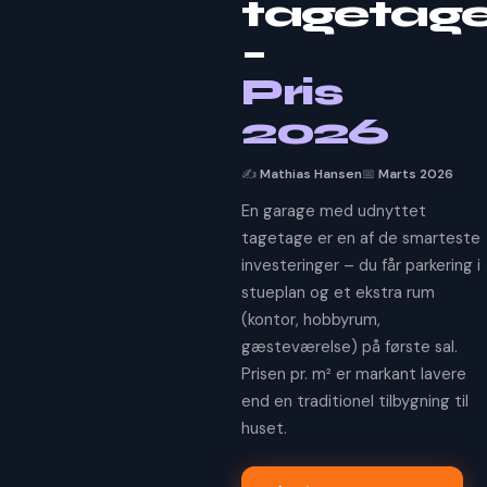
tagetag
–
Pris
2026
✍️
Mathias Hansen
📅
Marts 2026
En garage med udnyttet
tagetage er en af de smarteste
investeringer – du får parkering i
stueplan og et ekstra rum
(kontor, hobbyrum,
gæsteværelse) på første sal.
Prisen pr. m² er markant lavere
end en traditionel tilbygning til
huset.