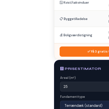
🪟 Kvist/takvinduer
📋 Byggetilladelse
💰 Boligværdistigning
✅ Få 3 gratis
🧮 PRISESTIMATOR
Areal (m²)
Fundamenttype