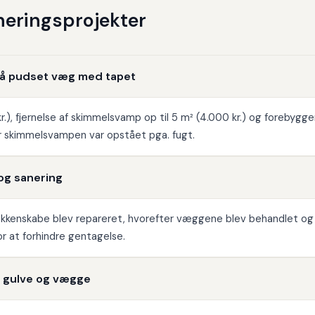
aneringsprojekter
på pudset væg med tapet
), fjernelse af skimmelsvamp op til 5 m² (4.000 kr.) og forebygge
 skimmelsvampen var opstået pga. fugt.
og sanering
køkkenskabe blev repareret, hvorefter væggene blev behandlet og
or at forhindre gentagelse.
– gulve og vægge