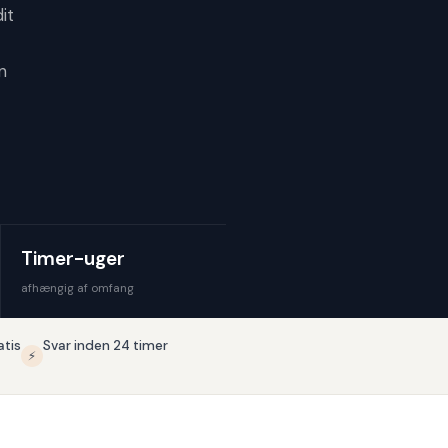
it
n
Timer-uger
afhængig af omfang
atis
Svar inden 24 timer
⚡