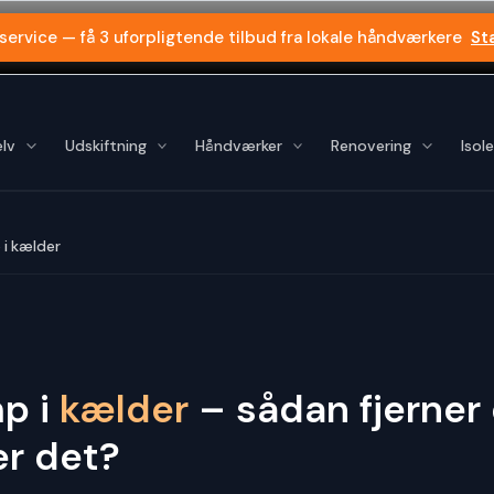
 service — få 3 uforpligtende tilbud fra lokale håndværkere
St
lv
Udskiftning
Håndværker
Renovering
Isole
i kælder
p i
kælder
– sådan fjerner 
er det?