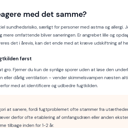
reagere med det samme?
l sundhedsrisiko, særligt for personer med astma og allergi.
g mere omfattende bliver saneringen. Er angrebet lille og opdag
oreres det i årevis, kan det ende med at kræve udskiftning af h
gtkilden først
t gro. Fjerner du kun de synlige sporer uden at løse den under
ller dårlig ventilation – vender skimmelsvampen næsten altid 
derfor med at identificere og udbedre fugtkilden.
ri at sanere, fordi fugtproblemet ofte stammer fra utætheder 
ver derfor ofte etablering af omfangsdræn eller anden ekstern f
 tilbage inden for 1-2 år.