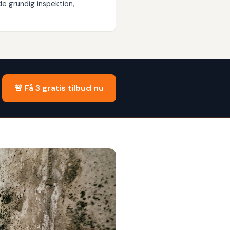
 grundig inspektion,
🚨 Få 3 gratis tilbud nu