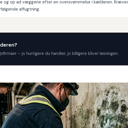
e og op ad væggene efter en oversvømmelse i kælderen. Krævede
følgende affugtning.
lderen?
gsfirmaer – jo hurtigere du handler, jo billigere bliver løsningen.