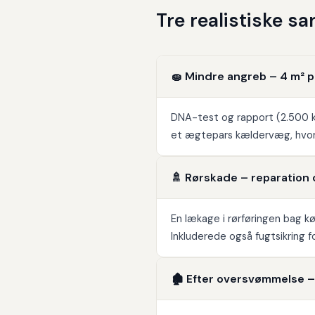
Tre realistiske s
🧽 Mindre angreb – 4 m² 
DNA-test og rapport (2.500 kr.
et ægtepars kældervæg, hvor
🚿 Rørskade – reparation 
En lækage i rørføringen bag 
Inkluderede også fugtsikring f
🏚️ Efter oversvømmelse 