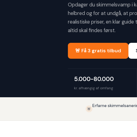
Opdager du skimmelsvamp i kæld
helbred og for at undgå, at pr
realistiske priser, en klar guid
altid skal findes først.
🚨 Få 3 gratis tilbud
5.000-80.000
kr. afhængig af omfang
Erfarne skimmelsaneri
🚨