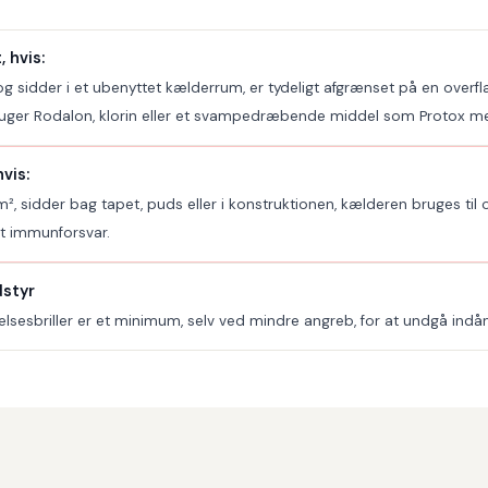
 hvis:
g sidder i et ubenyttet kælderrum, er tydeligt afgrænset på en overfl
uger Rodalon, klorin eller et svampedræbende middel som Protox me
vis:
², sidder bag tapet, puds eller i konstruktionen, kælderen bruges til 
at immunforsvar.
dstyr
lsesbriller er et minimum, selv ved mindre angreb, for at undgå indå