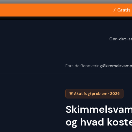
Gå
⚡ Gratis
til
indholdet
Gør-det-se
Forside
›
Renovering
›
Skimmelsvamp 
🚨 Akut fugtproblem · 2026
Skimmelsvam
og hvad kost