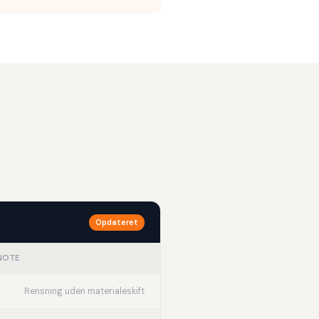
Opdateret
NOTE
Rensning uden materialeskift