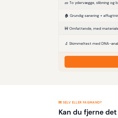
🧱 To ydervægge, slibning og 
🏚️ Grundig sanering + affugtni
🚧 Omfattende, med materiale
🔬 Skimmeltest med DNA-ana
🧤 SELV ELLER FAGMAND?
Kan du fjerne det 