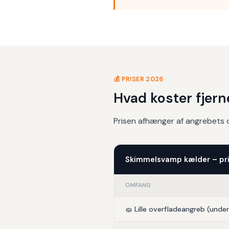
💰 PRISER 2026
Hvad koster fjer
Prisen afhænger af angrebets o
Skimmelsvamp kælder – pr
OMFANG
🧽 Lille overfladeangreb (unde