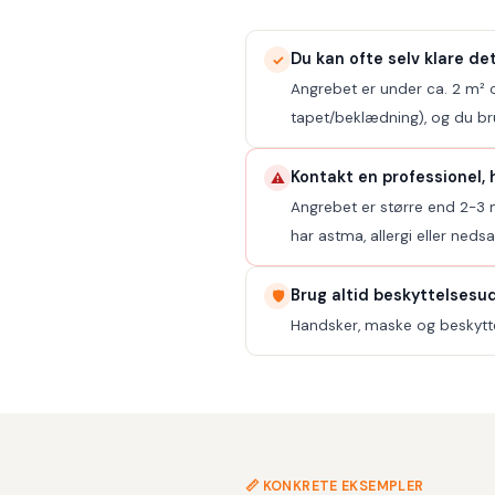
Du kan ofte selv klare det,
✓
Angrebet er under ca. 2 m² o
tapet/beklædning), og du br
Kontakt en professionel, h
⚠️
Angrebet er større end 2-3 m
har astma, allergi eller neds
Brug altid beskyttelsesu
🛡️
Handsker, maske og beskytte
📏 KONKRETE EKSEMPLER