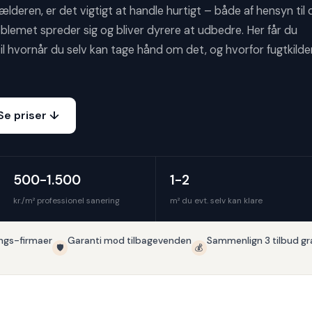
eren, er det vigtigt at handle hurtigt – både af hensyn til d
oblemet spreder sig og bliver dyrere at udbedre. Her får du
e til hvornår du selv kan tage hånd om det, og hvorfor fugtkilde
Se priser ↓
500-1.500
1-2
kr./m² professionel sanering
m² du evt. selv kan klare
ngs-firmaer
Garanti mod tilbagevenden
Sammenlign 3 tilbud gr
🛡️
💰