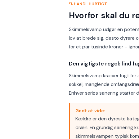
🔍 HANDL HURTIGT
Hvorfor skal du 
Skimmelsvamp udgør en potentie
lov at brede sig, desto dyrere o
for et par tusinde kroner – ign
Den vigtigste regel: find fu
Skimmelsvamp kræver fugt for a
sokkel, manglende omfangsdræn e
Enhver seriøs sanering starter 
Godt at vide:
Kældre er den dyreste katego
dræn. En grundig sanering kræ
skimmelsvampen typisk komme