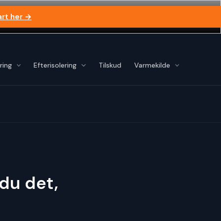
art her →
ring
Efterisolering
Tilskud
Varmekilde
du det,