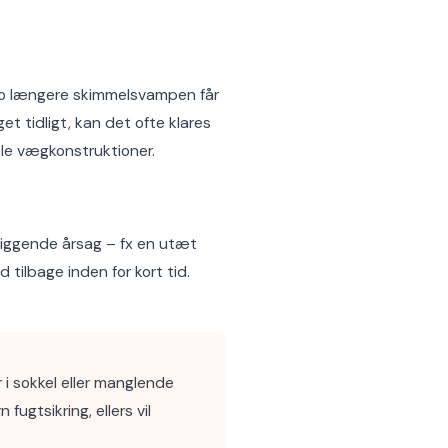
 Jo længere skimmelsvampen får
et tidligt, kan det ofte klares
ele vægkonstruktioner.
liggende årsag – fx en utæt
tilbage inden for kort tid.
i sokkel eller manglende
ugtsikring, ellers vil