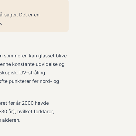
årsager. Det er en
.
om sommeren kan glasset blive
Denne konstante udvidelse og
oskopisk. UV-stråling
ofte punkterer før nord- og
eret før år 2000 havde
0 år), hvilket forklarer,
 alderen.