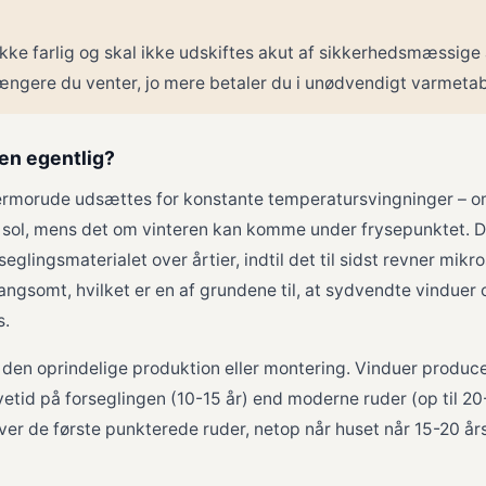
kke farlig og skal ikke udskiftes akut af sikkerhedsmæssige 
ængere du venter, jo mere betaler du i unødvendigt varmetab
gen egentlig?
 termorude udsættes for konstante temperatursvingninger – 
e sol, mens det om vinteren kan komme under frysepunktet. 
lingsmaterialet over årtier, indtil det til sidst revner mikr
ngsomt, hvilket er en af grundene til, at sydvendte vinduer 
s.
i den oprindelige produktion eller montering. Vinduer produc
etid på forseglingen (10-15 år) end moderne ruder (op til 20-3
er de første punkterede ruder, netop når huset når 15-20 års