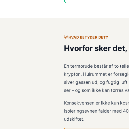
💡 HVAD BETYDER DET?
Hvorfor sker det,
En termorude består af to (ell
krypton. Hulrummet er forseglet
siver gassen ud, og fugtig luf
ser – og som ikke kan tørres v
Konsekvensen er ikke kun kosm
isoleringsevnen falder med 40
udskiftet.