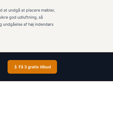
ed at undgå at placere møbler,
sikre god udluftning, så
g undgåelse af høj indendørs
💧 Få 3 gratis tilbud