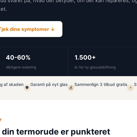
 du svaret på, hvad det betyder, om det kan repareres, o
set.
Tjek dine symptomer ↓
40-60%
1.500+
dårligere isolering
kr. for ny glasudskiftning
ng af skaden
Garanti på nyt glas
Sammenlign 3 tilbud gratis
S
🛡️
💰
⚡
?
din termorude er punkteret