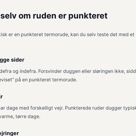
 selv om ruden er punkteret
aktisk er en punkteret termorude, kan du selv teste det med et
egge sider
defra og indefra. Forsvinder duggen eller sløringen ikke, sidd
beviset” på en punkteret termorude.
jr
ar dage med forskelligt vejr. Punkterede ruder dugger typisk 
varme, tørre dage.
ejringer