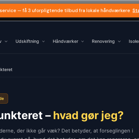
 service — få 3 uforpligtende tilbud fra lokale håndværkere
St
v
Udskiftning
Håndværker
Renovering
Isole
kteret
ide
unkteret –
hvad gør jeg?
erne, der ikke går væk? Det betyder, at forseglingen i