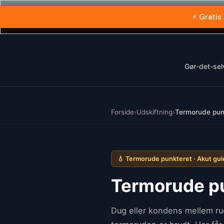
Gå
⚡ Gratis
til
indholdet
Gør-det-sel
Forside
›
Udskiftning
›
Termorude pun
💧 Termorude punkteret · Akut gu
Termorude p
Dug eller kondens mellem rud