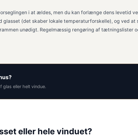
 forseglingen i at ældes, men du kan forlænge dens levetid v
d glasset (det skaber lokale temperaturforskelle), og ved at 
 rammen unødigt. Regelmæssig rengøring af tætningslister o
 hus?
f glas eller helt vindue.
sset eller hele vinduet?