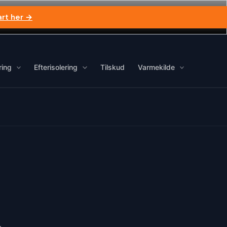
art her →
ring
Efterisolering
Tilskud
Varmekilde