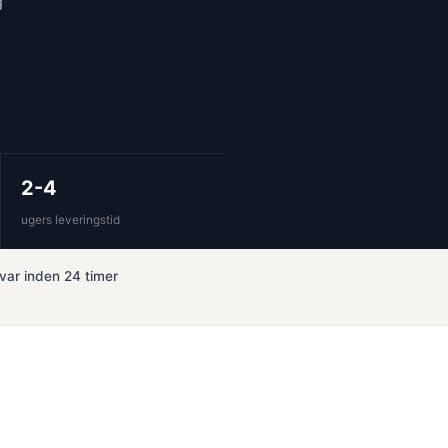
g
2-4
ugers leveringstid
var inden 24 timer