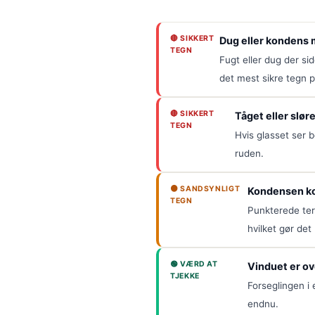
🔴 SIKKERT
Dug eller kondens 
TEGN
Fugt eller dug der sid
det mest sikre tegn 
🔴 SIKKERT
Tåget eller sløre
TEGN
Hvis glasset ser b
ruden.
🟠 SANDSYNLIGT
Kondensen ko
TEGN
Punkterede ter
hvilket gør det 
🟢 VÆRD AT
Vinduet er o
TJEKKE
Forseglingen i
endnu.