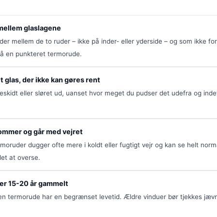
mellem glaslagene
der mellem de to ruder – ikke på inder- eller yderside – og som ikke for
på en punkteret termorude.
t glas, der ikke kan gøres rent
eskidt eller sløret ud, uanset hvor meget du pudser det udefra og indef
mmer og går med vejret
moruder dugger ofte mere i koldt eller fugtigt vejr og kan se helt nor
let at overse.
ver 15-20 år gammelt
 en termorude har en begrænset levetid. Ældre vinduer bør tjekkes jævnl