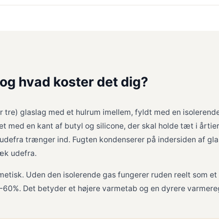
 og hvad koster det dig?
er tre) glaslag med et hulrum imellem, fyldt med en isolerende
 med en kant af butyl og silicone, der skal holde tæt i årtier
t udefra trænger ind. Fugten kondenserer på indersiden af gl
æk udefra.
etisk. Uden den isolerende gas fungerer ruden reelt som et 
-60%. Det betyder et højere varmetab og en dyrere varmeregn