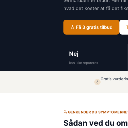
termoruden er brudt. Her får
hvad det koster at få det fik
💧 Få 3 gratis tilbud
Nej
kan ikke repareres
Gratis vurderi
💧
🔍 GENKENDER DU SYMPTOMERNE
Sådan ved du om 