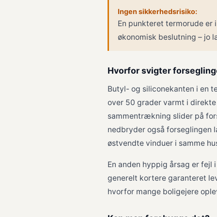
Ingen sikkerhedsrisiko:
En punkteret termorude er i
økonomisk beslutning – jo l
Hvorfor svigter forseglin
Butyl- og siliconekanten i en
over 50 grader varmt i direkt
sammentrækning slider på forseg
nedbryder også forseglingen la
østvendte vinduer i samme hu
En anden hyppig årsag er fejl 
generelt kortere garanteret lev
hvorfor mange boligejere oplev