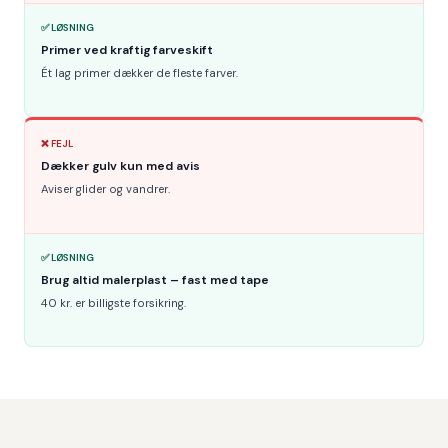
✅ LØSNING
Primer ved kraftig farveskift
Ét lag primer dækker de fleste farver.
❌ FEJL
Dækker gulv kun med avis
Aviser glider og vandrer.
✅ LØSNING
Brug altid malerplast – fast med tape
40 kr. er billigste forsikring.