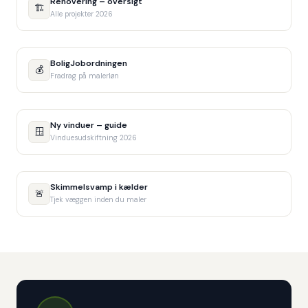
Renovering – oversigt
🏗️
Alle projekter 2026
BoligJobordningen
💰
Fradrag på malerløn
Ny vinduer – guide
🪟
Vinduesudskiftning 2026
Skimmelsvamp i kælder
🚨
Tjek væggen inden du maler