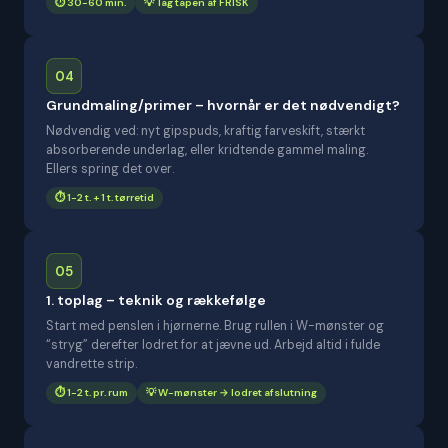
⏱️ 30-60 min.
💡 Tag tapen af FRISK
04
Grundmaling/primer – hvornår er det nødvendigt?
Nødvendig ved: nyt gipspuds, kraftig farveskift, stærkt
absorberende underlag, eller kridtende gammel maling.
Ellers spring det over.
⏱️ 1-2 t. + 1 t. tørretid
05
1. toplag – teknik og rækkefølge
Start med penslen i hjørnerne. Brug rullen i W-mønster og
“stryg” derefter lodret for at jævne ud. Arbejd altid i fulde
vandrette strip.
⏱️ 1-2 t. pr. rum
💡 W-mønster → lodret afslutning