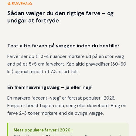
🎨 FARVEVALG
Sådan vælger du den rigtige farve – og
undgår at fortryde
Kalkbeige
Lerbrun
Sage grøn
Off-white
Støvet blå
Mørkegrøn
Stue
Entré
Sovevær.
Alle rum
Badegang
Accent
Test altid farven på væggen inden du bestiller
Farver ser op til 3-4 nuancer mørkere ud på en stor væg
end på et 5×5 cm farvekort. Køb altid prøvedåser (30-60
kr.) og mal mindst et A3-stort felt.
Én fremhævningsvæg – ja eller nej?
En mørkere “accent-væg” er fortsat populær i 2026.
Fungerer bedst bag en sofa, seng eller skrivebord. Brug en
farve 2-3 toner mørkere end de øvrige vægge.
Mest populære farver i 2026: