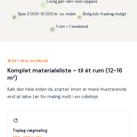
Lovlig gør-det-selv opgave
✅
Spar 3.000-15.000 kr. vs. maler
BoligJob-fradrag muligt
💰
🎨
1 rum = 1 weekend
⏱️
🎨 DET SKAL DU BRUGE
Komplet materialeliste – til ét rum (12-16
m²)
Køb det hele inden du starter. Intet er mere frustrerende
end at løbe tør for maling midt i en rullelinje.
🎨
Toplag vægmaling