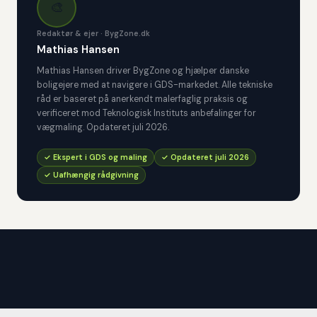
🎨
Redaktør & ejer · BygZone.dk
Mathias Hansen
Mathias Hansen driver BygZone og hjælper danske
boligejere med at navigere i GDS-markedet. Alle tekniske
råd er baseret på anerkendt malerfaglig praksis og
verificeret mod Teknologisk Instituts anbefalinger for
vægmaling. Opdateret juli 2026.
✓ Ekspert i GDS og maling
✓ Opdateret juli 2026
✓ Uafhængig rådgivning