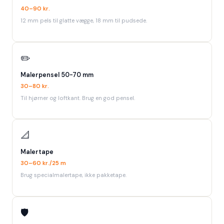
40–90 kr.
12 mm pels til glatte vægge, 18 mm til pudsede.
✏️
Malerpensel 50-70 mm
30–80 kr.
Til hjørner og loftkant. Brug en god pensel.
📐
Malertape
30–60 kr./25 m
Brug specialmalertape, ikke pakketape.
🛡️