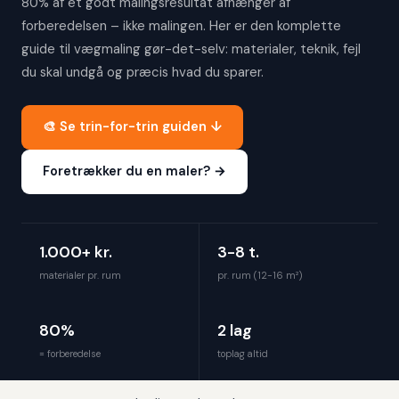
80% af et godt malingsresultat afhænger af
forberedelsen – ikke malingen. Her er den komplette
guide til vægmaling gør-det-selv: materialer, teknik, fejl
du skal undgå og præcis hvad du sparer.
🎨 Se trin-for-trin guiden ↓
Foretrækker du en maler? →
1.000+ kr.
3-8 t.
materialer pr. rum
pr. rum (12-16 m²)
80%
2 lag
= forberedelse
toplag altid