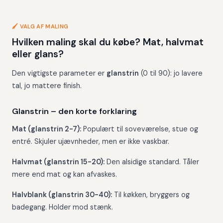
🖌️ VALG AF MALING
Hvilken maling skal du købe? Mat, halvmat
eller glans?
Den vigtigste parameter er
glanstrin
(0 til 90): jo lavere
tal, jo mattere finish.
Glanstrin – den korte forklaring
Mat (glanstrin 2-7):
Populært til soveværelse, stue og
entré. Skjuler ujævnheder, men er ikke vaskbar.
Halvmat (glanstrin 15-20):
Den alsidige standard. Tåler
mere end mat og kan afvaskes.
Halvblank (glanstrin 30-40):
Til køkken, bryggers og
badegang. Holder mod stænk.