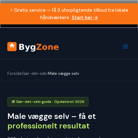
Gå
⚡ Gratis service — få 3 uforpligtende tilbud fra lokale
til
håndværkere
Start her →
indholdet
Forside
›
Gør-det-selv
›
Male vægge selv
🎨 Gør-det-selv guide · Opdateret 2026
Male vægge selv – få et
professionelt resultat