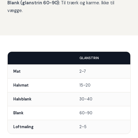
Blank (glanstrin 60-90):
Til trærk og karme. Ikke til
vægge.
TYPE
GLANSTRIN
Mat
2–7
Halvmat
15–20
Halvblank
30–40
Blank
60–90
Loftmaling
2–5