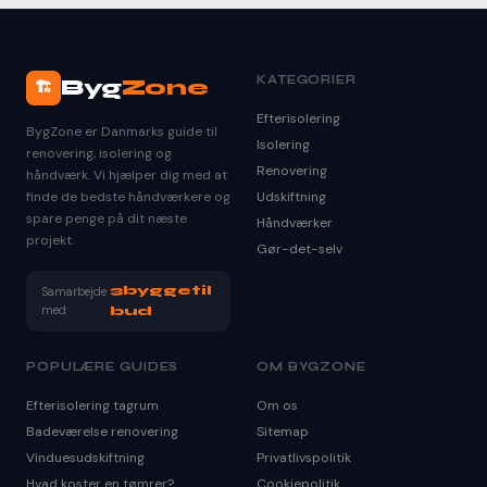
KATEGORIER
Byg
Zone
🏗️
Efterisolering
BygZone er Danmarks guide til
Isolering
renovering, isolering og
Renovering
håndværk. Vi hjælper dig med at
finde de bedste håndværkere og
Udskiftning
spare penge på dit næste
Håndværker
projekt.
Gør-det-selv
3byggetil
Samarbejde
med
bud
POPULÆRE GUIDES
OM BYGZONE
Efterisolering tagrum
Om os
Badeværelse renovering
Sitemap
Vinduesudskiftning
Privatlivspolitik
Hvad koster en tømrer?
Cookiepolitik