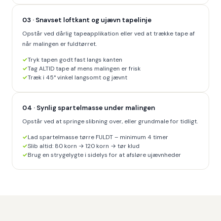
03 · Snavset loftkant og ujævn tapelinje
Opstår ved dårlig tapeapplikation eller ved at trække tape af
når malingen er fuldtørret.
Tryk tapen godt fast langs kanten
Tag ALTID tape af mens malingen er frisk
Træk i 45° vinkel langsomt og jævnt
04 · Synlig spartelmasse under malingen
Opstår ved at springe slibning over, eller grundmale for tidligt.
Lad spartelmasse tørre FULDT – minimum 4 timer
Slib altid: 80 korn → 120 korn → tør klud
Brug en strygelygte i sidelys for at afsløre ujævnheder