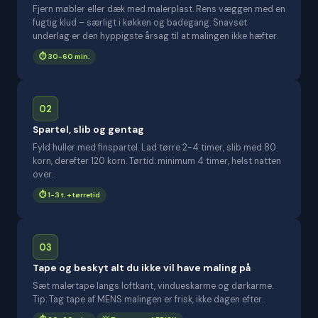
Fjern møbler eller dæk med malerplast. Rens væggen med en
fugtig klud – særligt i køkken og badegang. Snavset
underlag er den hyppigste årsag til at malingen ikke hæfter.
⏱️ 30-60 min.
02
Spartel, slib og gentag
Fyld huller med finspartel. Lad tørre 2-4 timer, slib med 80
korn, derefter 120 korn. Tørtid: minimum 4 timer, helst natten
over.
⏱️ 1-3 t. + tørretid
03
Tape og beskyt alt du ikke vil have maling på
Sæt malertape langs loftkant, vindueskarme og dørkarme.
Tip: Tag tape af MENS malingen er frisk, ikke dagen efter.