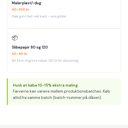
Malerplast/-dug
40–100 kr.
Dæk gulv fast ved kant – avis glider.
📦
Slibepapir 80 og 120
20–40 kr.
80 korn til grove ridser, 120 til fin afslutning.
Husk at købe 10-15% ekstra maling.
Farverne kan variere mellem produktionsbatches. Køb
altid fra samme batch (batch-nummer på dåsen).