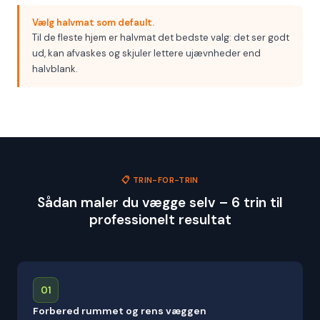
Vælg halvmat som default.
Til de fleste hjem er halvmat det bedste valg: det ser godt
ud, kan afvaskes og skjuler lettere ujævnheder end
halvblank.
📋 TRIN-FOR-TRIN
Sådan maler du vægge selv – 6 trin til
professionelt resultat
01
Forbered rummet og rens væggen