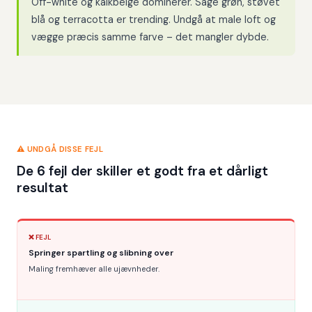
Off-white og kalkbeige dominerer. Sage grøn, støvet
blå og terracotta er trending. Undgå at male loft og
vægge præcis samme farve – det mangler dybde.
⚠️ UNDGÅ DISSE FEJL
De 6 fejl der skiller et godt fra et dårligt
resultat
❌ FEJL
Springer spartling og slibning over
Maling fremhæver alle ujævnheder.