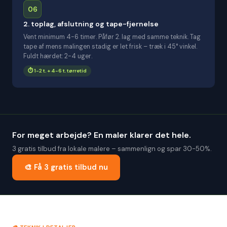
06
2. toplag, afslutning og tape-fjernelse
Vent minimum 4-6 timer. Påfør 2. lag med samme teknik. Tag
tape af mens malingen stadig er let frisk – træk i 45° vinkel.
Fuldt hærdet: 2-4 uger.
⏱️ 1-2 t. + 4-6 t. tørretid
For meget arbejde? En maler klarer det hele.
3 gratis tilbud fra lokale malere – sammenlign og spar 30-50%.
🎨 Få 3 gratis tilbud nu