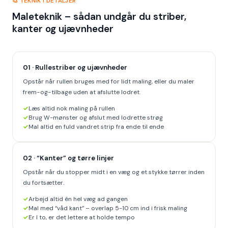
🎨 TEKNIK I DETALJER
Maleteknik – sådan undgår du striber,
kanter og ujævnheder
01 · Rullestriber og ujævnheder
Opstår når rullen bruges med for lidt maling, eller du maler
frem-og-tilbage uden at afslutte lodret.
Læs altid nok maling på rullen
Brug W-mønster og afslut med lodrette strøg
Mal altid en fuld vandret strip fra ende til ende
02 · “Kanter” og tørre linjer
Opstår når du stopper midt i en væg og et stykke tørrer inden
du fortsætter.
Arbejd altid én hel væg ad gangen
Mal med “våd kant” – overlap 5-10 cm ind i frisk maling
Er I to, er det lettere at holde tempo